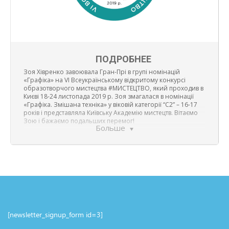
ПОДРОБНЕЕ
Зоя Хівренко завоювала Гран-Прі в групі номінацій
«Графіка» на VI Всеукраїнському відкритому конкурсі
образотворчого мистецтва #МИСТЕЦТВО, який проходив в
Києві 18-24 листопада 2019 р. Зоя змагалася в номінації
«Графіка. Змішана техніка» у віковій категорії “С2” – 16-17
років і представляла Київську Академію мистецтв. Вітаємо
Зою і бажаємо подальших перемог!
Больше
[newsletter_signup_form id=3]