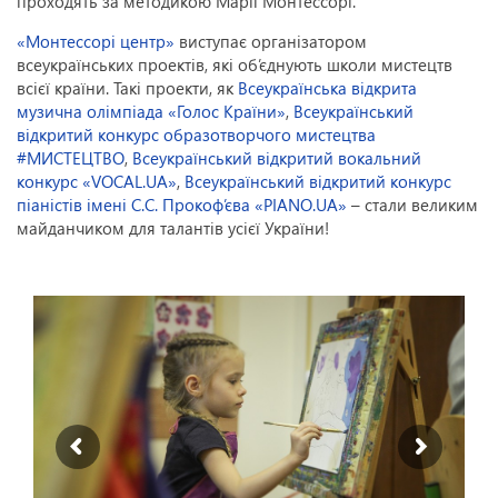
проходять за методикою Марії Монтессорі.
«Монтессорі центр»
виступає організатором
всеукраїнських проектів, які об’єднують школи мистецтв
всієї країни. Такі проекти, як
Всеукраїнська відкрита
музична олімпіада «Голос Країни»
,
Всеукраїнський
відкритий конкурс образотворчого мистецтва
#МИСТЕЦТВО
,
Всеукраїнський відкритий вокальний
конкурс «VOCAL.UA»
,
Всеукраїнський відкритий конкурс
піаністів імені С.С. Прокоф’єва «PIANO.UA»
– стали великим
майданчиком для талантів усієї України!