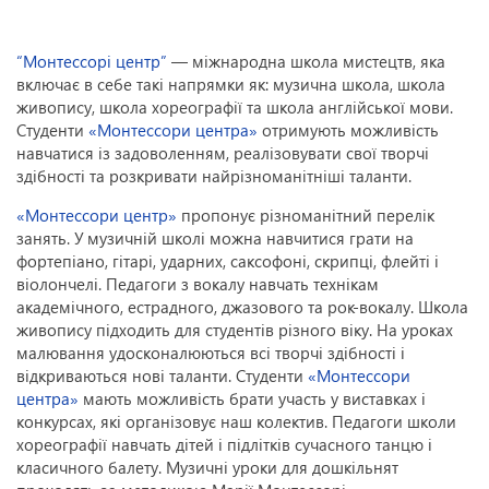
“Монтессорі центр”
— міжнародна школа мистецтв, яка
включає в себе такі напрямки як: музична школа, школа
живопису, школа хореографії та школа англійської мови.
Студенти
«Монтессори центра»
отримують можливість
навчатися із задоволенням, реалізовувати свої творчі
здібності та розкривати найрізноманітніші таланти.
«Монтессори центр»
пропонує різноманітний перелік
занять. У музичній школі можна навчитися грати на
фортепіано, гітарі, ударних, саксофоні, скрипці, флейті і
віолончелі. Педагоги з вокалу навчать технікам
академічного, естрадного, джазового та рок-вокалу. Школа
живопису підходить для студентів різного віку. На уроках
малювання удосконалюються всі творчі здібності і
відкриваються нові таланти. Студенти
«Монтессори
центра»
мають можливість брати участь у виставках і
конкурсах, які організовує наш колектив. Педагоги школи
хореографії навчать дітей і підлітків сучасного танцю і
класичного балету. Музичні уроки для дошкільнят