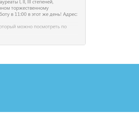
еаты I, II, III степеней,
енном торжественному
ту в 11:00 в этот же день! Адрес:
который можно посмотреть по