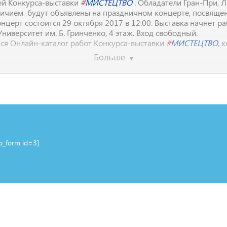
й Конкурса-выставки
#
МИСТЕЦТВО
. Обладатели Гран-При, Лаур
тличием будут объявлены на праздничном концерте, посвящ
ерт состоится 29 октября 2017 в 12.00. Выставка начнет рабо
 Университет им. Б. Гринченко, 4 этаж. Вход свободный.
ся Онлайн-каталог работ Конкурса-выставки
#
МИСТЕЦТВО
, 
Больше
?/category/12
up_form id=3]