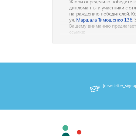
Жюри определило победителе
дипломанты и участники с о
награждению победителей. Конц
ул.
Маршала Тимошенко 13б
,
Вашему вниманию предлагает
ссылке:
https://gallery.childart.org/i
ndex.php
[newsletter_sign