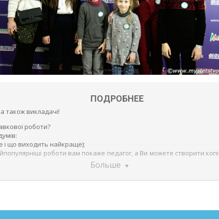
ПОДРОБНЕЕ
 а також викладачі!
авкової роботи?
думів:
е і що виходить найкраще);
айпопулярніші роботи вам покаже педагог, а Ви можете створити копі
Больше
ження українського живописця Йосипа Куриласа (подивіться його
на будь-яку тему майстра).
 відкритті виставки 17 травня 2020 р.!