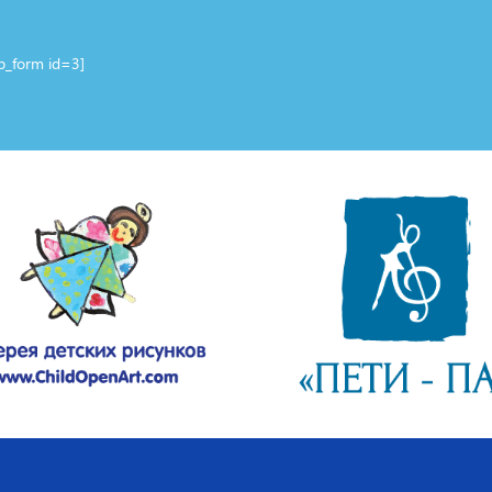
 – до 3 травня 2020.
біт – до 8 травня 2020.
up_form id=3]
йте: