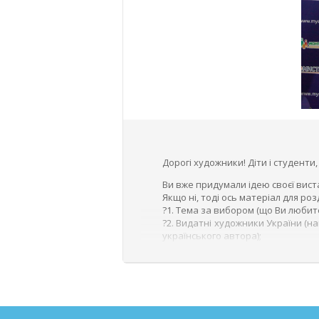
Дорогі художники! Діти і студенти,
Ви вже придумали ідею своєї вист
Якщо ні, тоді ось матеріал для роз
?1. Тема за вибором (що Ви любит
?2. Видатні художники України (н
українського автора);
?3. До 150-річчя від дня народ
захочеться створити свою роботу 
Ми готуємося до зустрічі з вами на
Форма заявки
за посиланням