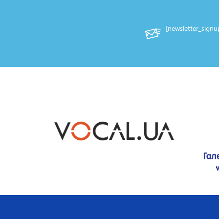
Терміни подачі електронної заявки
Терміни пересилання оригіналів ро
[newsletter_sign
Якщо питання – пишіть, телефону
+380 (66) 098-07-80
+380 (97) 762-91-01
+380 (63) 510-91-90
info@mystetstvo.org