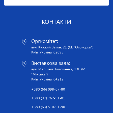
Володарям Гран-Прі присуджені премії в розмірі 1500 грн.
Цінні подарунки для учасників надав партнер конкурсу-
виставки Магазин для художників «Maestro Color».
КОНТАКТИ
Оргкомітет:
вул. Княжий Затон, 21 (М. "Осокорки")
Київ, Україна, 02095
Виставкова зала:
вул. Маршала Тимошенка, 13Б (М.
"Мінська")
Київ, Україна, 04212
+380 (66) 098-07-80
+380 (97) 762-91-01
+380 (63) 510-91-90