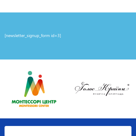
Робота була представлена ​​в номінації “Живопис”, техніка
“Гуаш”.
Гран-Прі дитячої ліги отримала Діана Буряк, учениця
Київської дитячої академії мистецтв (м. Київ) за роботу
“Золотий дракон”. Робота була представлена ​​в номінації
“Скульптура”, техніка “Пластилінова скульптура”.
[newsletter_signup_form id=3]
Гран-Прі юнацької ліги отримала Єлизавета Півень,
учениця Комунального закладу “Нікопольська школа
мистецтв № 1” (м. Нікополь, Дніпропетровська обл.) За
роботу “Ми хлібом-сіллю зустрічаємо гостей шановних,
дорогих!”. Робота була представлена ​​в номінації
“Паперопластика”, техніка “Витинанка”.
Гран-Прі молодіжної ліги отримала Марія Толпік, учениця
Коледжу мистецтв і дизайну КНУТД (м. Київ) за роботу
“Скляна тінь”. Робота була представлена ​​в номінації
“Графіка”, техніка “Малюнок чорною ручкою”.
Гран-Прі вищої ліги отримала Олена Гостілова. Робота
була представлена ​​в номінації “Мультиплікація”.
У загальнокомандному заліку серед навчальних закладів
перемогла Київська дитяча Академія мистецтв.
У загальнокомандному заліку серед педагогів перемогла
Олена Ступак, Монтессорі центр (м. Київ).