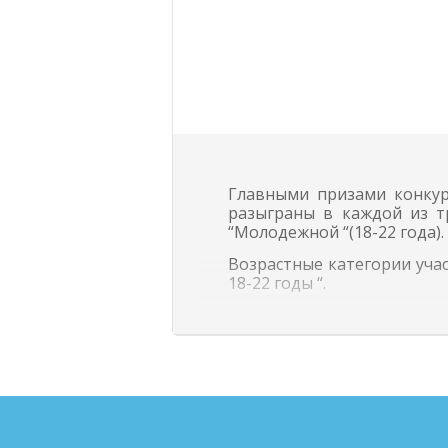
Главными призами конку
разыграны в каждой из тр
“Молодежной “(18-22 года).
Возрастные категории участни
18-22 годы “.
Победители во всех номи
лауреатов и дипломантов 
#
МИСТЕЦТВО