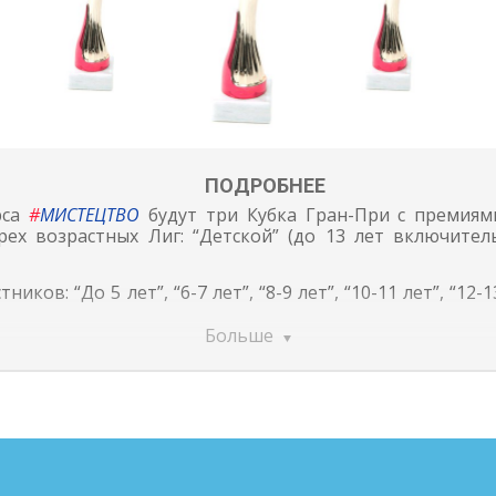
ПОДРОБНЕЕ
рса
#
МИСТЕЦТВО
будут три Кубка Гран-При с премиями
ех возрастных Лиг: “Детской” (до 13 лет включитель
ков: “До 5 лет”, “6-7 лет”, “8-9 лет”, “10-11 лет”, “12-13 
Больше
нациях и всех возрастных категориях получат кубк
Всеукраинского конкурса-выставки художественных п