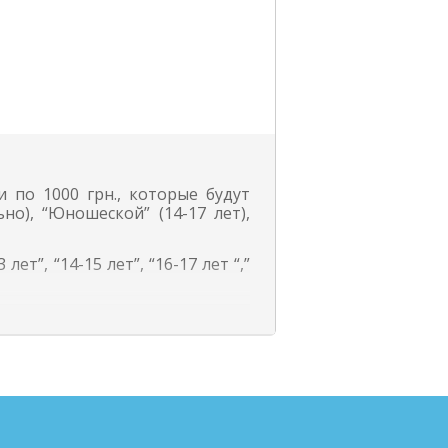
 по 1000 грн., которые будут
но), “Юношеской” (14-17 лет),
лет”, “14-15 лет”, “16-17 лет “,”
и, медали, дипломы и звания
роизведений детей и молодежи