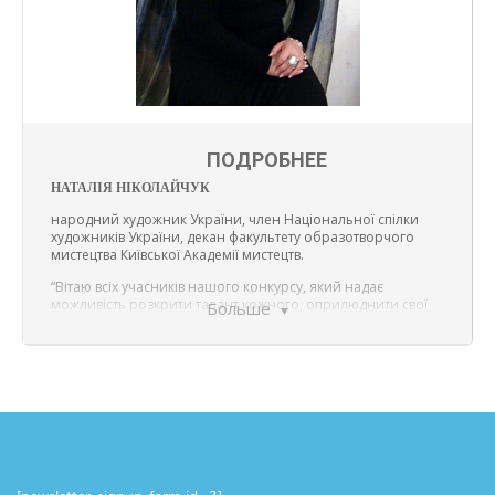
ПОДРОБНЕЕ
НАТАЛІЯ НІКОЛАЙЧУК
народний художник України, член Національної спілки
художників України, декан факультету образотворчого
мистецтва Київської Академії мистецтв.
“Вітаю всіх учасників нашого конкурсу, який надає
можливість розкрити талант кожного, оприлюднити свої
Больше
сокровенні художні задуми, отримати переможні відзнаки
і радіти за себе і за своїх друзів!”