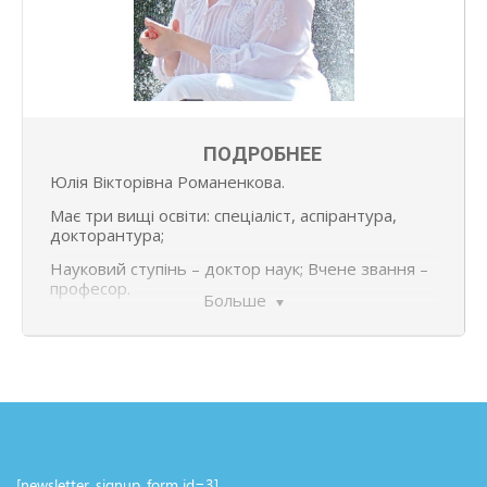
ПОДРОБНЕЕ
Юлія Вікторівна Романенкова.
Має три вищі освіти: спеціаліст, аспірантура,
докторантура;
Науковий ступінь – доктор наук; Вчене звання –
професор.
Больше
Національна академія образотворчого
мистецтва і архітектури. 1993−1998 рр.
Мистецтвознавець. Аспірантура Національної
академії образотворчого мистецтва і
архітектури.
Спеціальність 17.00.05 – Образотворче
мистецтво. Кандидат мистецтвознавства.
[newsletter_signup_form id=3]