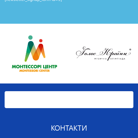
Докторантура Національної академії керівних
кадрів культури і мистецтв.
Спеціальність 26.00.01 – Теорія та історія
культури. Доктор мистецтвознавства.
Національний авіаційний університет. Доцент
кафедри культурології та туризму.
Національна академія керівних кадрів культури і
мистецтв. Професор кафедри
мистецтвознавства та експертно-оціночної
діяльності, м. Київ.
Загальний стаж науково-педагогічної діяльності
(роботи за спеціальністю) – 16 років.
Автор майже 200 наукових і навчально-
методичних праць, у тому числі 3 монографій та
1 навчального посібника.
Учасник понад 180 наукових конференцій.
Модератор секцій 14 наукових конференцій.
КОНТАКТИ