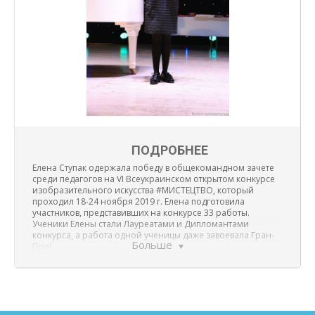
ПОДРОБНЕЕ
Елена Ступак одержала победу в общекомандном зачете
среди педагогов на VI Всеукраинском открытом конкурсе
изобразительного искусства #МИСТЕЦТВО, который
проходил 18-24 ноября 2019 г. Елена подготовила
участников, представивших на конкурсе 33 работы.
Ученики Елены стали Лауреатами и Дипломантами
конкурса, а работа одной ученицы даже завоевала Гран-
Больше
При!
Ступак Елена Петровна – ведущий педагог живописи
Международной школы искусств “Монтессори центр”.
Елена предана своей работе и искусству.
Поздравляем Елену! Желаем будущих побед!