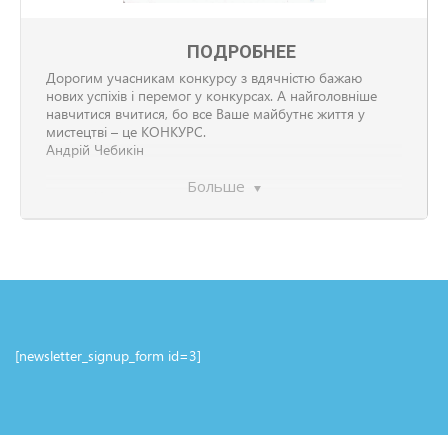
ПОДРОБНЕЕ
Дорогим учасникам конкурсу з вдячністю бажаю
нових успіхів і перемог у конкурсах. А найголовніше
навчитися вчитися, бо все Ваше майбутнє життя у
мистецтві – це КОНКУРС.
Андрій Чебикін
Больше
ректор Національної академії образотворчого
мистецтва і архітектури
Народний художник України
Президент Національної академії мистецтв України
[newsletter_signup_form id=3]