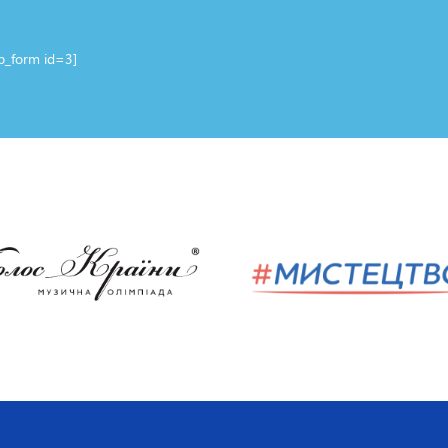
up_form id=3]