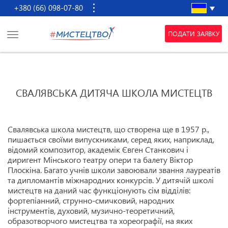
+380 (66) 098-07-80
ПОДАТИ ЗАЯВКУ
СВАЛЯВСЬКА ДИТЯЧА ШКОЛА МИСТЕЦТВ
Свалявська школа мистецтв, що створена ще в 1957 р.,
пишається своїми випускниками, серед яких, наприклад,
відомий композитор, академік Євген Станкович і
диригент Мінського театру опери та балету Віктор
Плоскіна. Багато учнів школи завоювали звання лауреатів
та дипломантів міжнародних конкурсів. У дитячій школі
мистецтв на даний час функціонують сім відділів:
фортепіанний, струнно-смичковий, народних
інструментів, духовий, музично-теоретичний,
образотворчого мистецтва та хореографії, на яких