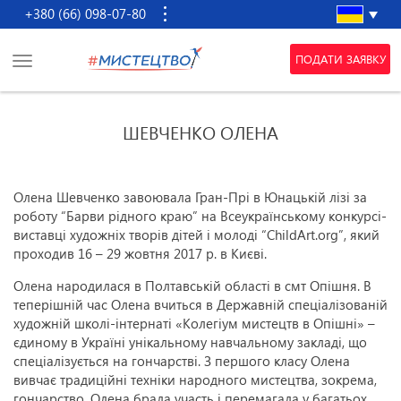
+380 (66) 098-07-80
ПОДАТИ ЗАЯВКУ
ШЕВЧЕНКО ОЛЕНА
Олена Шевченко завоювала Гран-Прі в Юнацькій лізі за
роботу “Барви рідного краю” на Всеукраїнському конкурсі-
виставці художніх творів дітей і молоді “ChildArt.org”, який
проходив 16 – 29 жовтня 2017 р. в Києві.
Олена народилася в Полтавській області в смт Опішня. В
теперішній час Олена вчиться в Державній спеціалізованій
художній школі-інтернаті «Колегіум мистецтв в Опішні» –
єдиному в Україні унікальному навчальному закладі, що
спеціалізується на гончарстві. З першого класу Олена
вивчає традиційні техніки народного мистецтва, зокрема,
гончарство. Олена брала участь і перемагала у багатьох