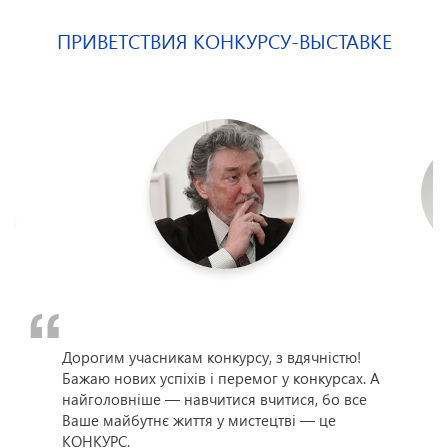
ПРИВЕТСТВИЯ КОНКУРСУ-ВЫСТАВКЕ
Дорогим учасникам конкурсу, з вдячністю!
Бажаю нових успіхів і перемог у конкурсах. А
найголовніше — навчитися вчитися, бо все
#
МИСТЕЦТВО
Ваше майбутнє життя у мистецтві — це
КОНКУРС.