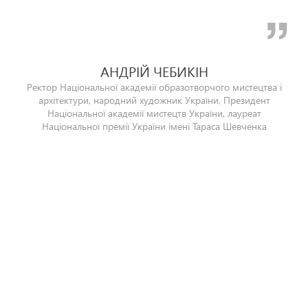
#
#
МИСТЕЦТВО
МИСТЕЦТВО
#
МИСТЕЦТВО
АНДРІЙ ЧЕБИКІН
Ректор Національної академії образотворчого мистецтва і
архітектури, народний художник України, Президент
Національної академії мистецтв України, лауреат
Національної премії України імені Тараса Шевченка
#
#
МИСТЕЦТВО
МИСТЕЦТВО